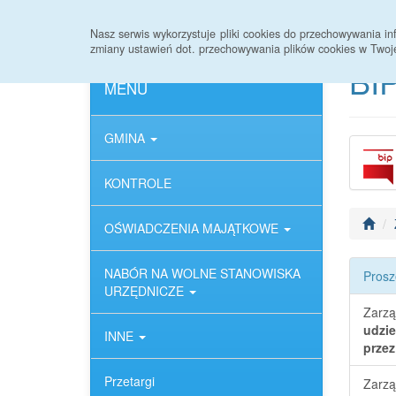
Strona główna
Deklaracja dostępności
Nasz serwis wykorzystuje pliki cookies do przechowywania 
zmiany ustawień dot. przechowywania plików cookies w Twoj
BIP
MENU
GMINA
KONTROLE
OŚWIADCZENIA MAJĄTKOWE
NABÓR NA WOLNE STANOWISKA
Prosz
URZĘDNICZE
Zarzą
udzie
INNE
przez
Przetargi
Zarzą