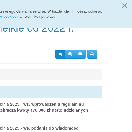
Przycisk wyszukaj duży
Szukaj
prawnego działania serwisu. W każdej chwili możesz dokonać
ów cookies
na Twoim komputerze.
lkie od 2022 r.
udnia 2025 -
ws. wprowadzenia regulaminu
ekracza kwoty 170 000 zł netto udzielanych
udnia 2025 -
ws. podania do wiadomości