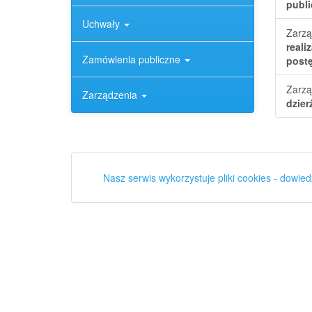
publi
Uchwały
Zarzą
reali
Zamówienia publiczne
postę
Zarzą
Zarządzenia
dzier
Nasz serwis wykorzystuje pliki cookies - dowied