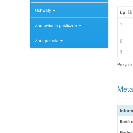
Uchwały
Lp
1
Zamówienia publiczne
Zarządzenia
2
3
Pozycje 
Meta
Inform
Ilość 
Podmi