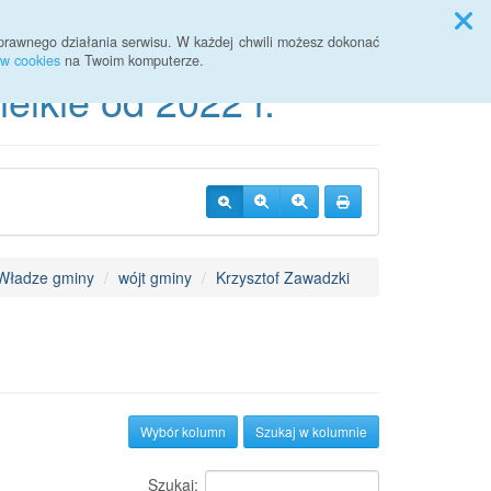
Przycisk wyszukaj duży
Szukaj
prawnego działania serwisu. W każdej chwili możesz dokonać
ów cookies
na Twoim komputerze.
lkie od 2022 r.
Władze gminy
wójt gminy
Krzysztof Zawadzki
Wybór kolumn
Szukaj w kolumnie
Szukaj: