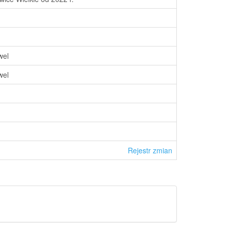
wel
wel
Rejestr zmian