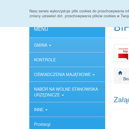
Strona główna
Deklaracja dostępności
Nasz serwis wykorzystuje pliki cookies do przechowywania 
zmiany ustawień dot. przechowywania plików cookies w Twoj
BIP
MENU
GMINA
KONTROLE
OŚWIADCZENIA MAJĄTKOWE
Be
NABÓR NA WOLNE STANOWISKA
URZĘDNICZE
Załąc
INNE
Przetargi