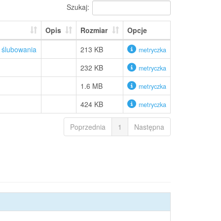
Szukaj:
Opis
Rozmiar
Opcje
 ślubowania
213 KB
metryczka
232 KB
metryczka
1.6 MB
metryczka
424 KB
metryczka
Poprzednia
1
Następna