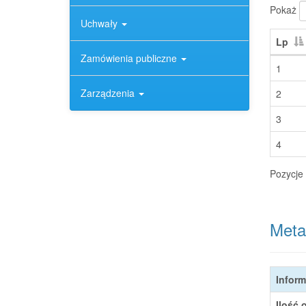
Pokaż
Uchwały
Lp
Zamówienia publiczne
1
Zarządzenia
2
3
4
Pozycje 
Meta
Inform
Ilość 