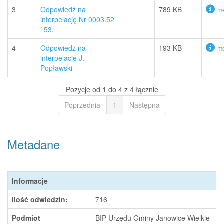
3
Odpowiedż na
789 KB
me
interpelację Nr 0003.52
i 53.
4
Odpowiedż na
193 KB
me
interpelacje J.
Popławski
Pozycje od 1 do 4 z 4 łącznie
Poprzednia
1
Następna
Metadane
Informacje
Ilość odwiedzin:
716
Podmiot
BIP Urzędu Gminy Janowice Wielkie