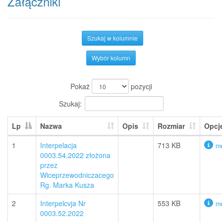
Załączniki
Szukaj w kolumnie
Wybór kolumn
Pokaż
pozycji
Szukaj:
Lp
Nazwa
Opis
Rozmiar
Opcj
1
Interpelacja
713 KB
me
0003.54.2022 złożona
przez
Wiceprzewodniczacego
Rg. Marka Kusza
2
Interpelcvja Nr
553 KB
me
0003.52.2022