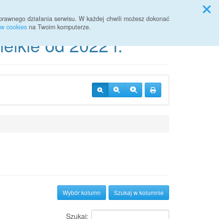
Przycisk wyszukaj duży
Szukaj
prawnego działania serwisu. W każdej chwili możesz dokonać
ów cookies
na Twoim komputerze.
lkie od 2022 r.
Wybór kolumn
Szukaj w kolumnie
Szukaj: