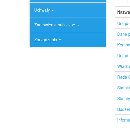
Uchwały
Nazwa
Urząd
Zamówienia publiczne
Dane 
Zarządzenia
Kompe
Urząd 
Władz
Rada 
Statut
Statut
Budżet
Inform