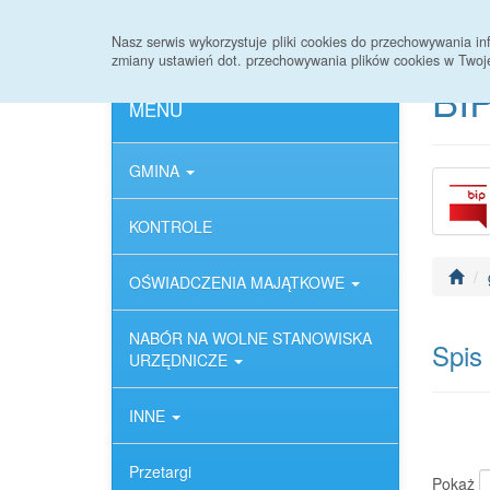
Strona główna
Deklaracja dostępności
Nasz serwis wykorzystuje pliki cookies do przechowywania 
zmiany ustawień dot. przechowywania plików cookies w Twoj
BIP
MENU
GMINA
KONTROLE
OŚWIADCZENIA MAJĄTKOWE
NABÓR NA WOLNE STANOWISKA
Spis
URZĘDNICZE
INNE
Przetargi
Pokaż