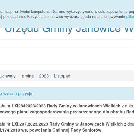
informacji na Twoim komputerze. Są one wykorzystywane w celu zapewnienia po
ej przeglądarce. Korzystając z serwisu wyrażasz zgodę na przechowywanie
plik
 Urzędu Gminy Janowice Wie
Uchwały
gmina
2023
Listopad
ę wybrać pozycję
ała nr
LXI2842023/2023
Rady Gminy w Janowicach Wielkich
z dnia
cowego planu zagospodarowania przestrzenengo dla obrebu Rad
ała nr
LXI.297.2023/2023
Rady Gminy w Janowicach Wielkich
z dni
I.174.2018 ws. powołania Gminnej Rady Seniorów