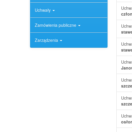
Uchw
Uchwały
czło
Zamówienia publiczne
Uchw
staw
Zarządzenia
Uchw
stawe
Uchw
Janow
Uchw
szcz
Uchw
szcze
Uchw
osłon