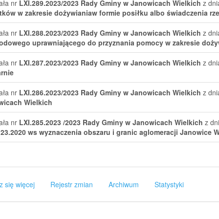
ała nr
LXI.289.2023/2023
Rady Gminy w Janowicach Wielkich
z dni
ków w zakresie dożywianiaw formie posiłku albo świadczenia r
ała nr
LXI.288.2023/2023
Rady Gminy w Janowicach Wielkich
z dni
odowego uprawniającego do przyznania pomocy w zakresie doży
ała nr
LXI.287.2023/2023
Rady Gminy w Janowicach Wielkich
z dni
rnie
ała nr
LXI.286.2023/2023
Rady Gminy w Janowicach Wielkich
z dni
wicach Wielkich
ała nr
LXI.285.2023 /2023
Rady Gminy w Janowicach Wielkich
z dni
123.2020 ws wyznaczenia obszaru i granic aglomeracji Janowice W
z się więcej
Rejestr zmian
Archiwum
Statystyki