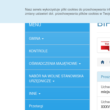
Strona główna
Deklaracja dostępności
Nasz serwis wykorzystuje pliki cookies do przechowywania 
zmiany ustawień dot. przechowywania plików cookies w Twoj
BIP
MENU
GMINA
KONTROLE
OŚWIADCZENIA MAJĄTKOWE
NABÓR NA WOLNE STANOWISKA
Prosz
URZĘDNICZE
Uchw
miejs
INNE
Uchw
Przetargi
XXXV