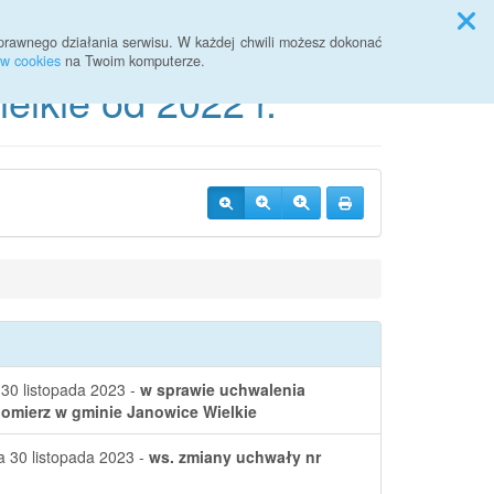
Przycisk wyszukaj duży
Szukaj
prawnego działania serwisu. W każdej chwili możesz dokonać
ów cookies
na Twoim komputerze.
lkie od 2022 r.
 30 listopada 2023 -
w sprawie uchwalenia
omierz w gminie Janowice Wielkie
a 30 listopada 2023 -
ws. zmiany uchwały nr