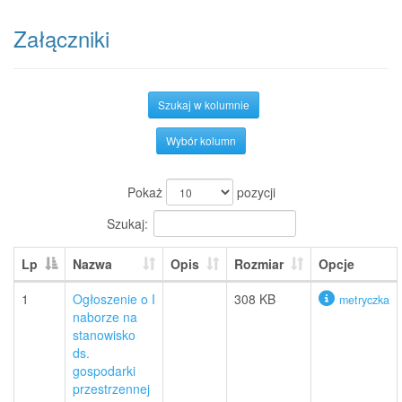
Załączniki
Szukaj w kolumnie
Wybór kolumn
Pokaż
pozycji
Szukaj:
Lp
Nazwa
Opis
Rozmiar
Opcje
1
Ogłoszenie o I
308 KB
metryczka
naborze na
stanowisko
ds.
gospodarki
przestrzennej