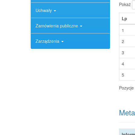
Pokaż
Uchwały
Lp
Zamówienia publiczne
1
Zarządzenia
2
3
4
5
Pozycje 
Meta
Inform