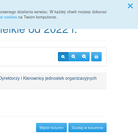
Przycisk wyszukaj duży
Szukaj
prawnego działania serwisu. W każdej chwili możesz dokonać
ów cookies
na Twoim komputerze.
lkie od 2022 r.
Dyrektorzy i Kierownicy jednostek organizacyjnych
Wybór kolumn
Szukaj w kolumnie