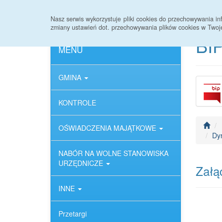
Strona główna
Deklaracja dostępności
Nasz serwis wykorzystuje pliki cookies do przechowywania 
zmiany ustawień dot. przechowywania plików cookies w Twoj
BIP
MENU
GMINA
KONTROLE
OŚWIADCZENIA MAJĄTKOWE
Dyr
NABÓR NA WOLNE STANOWISKA
URZĘDNICZE
Załąc
INNE
Przetargi