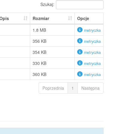
Szukaj:
Opis
Rozmiar
Opcje
1.8 MB
metryczka
356 KB
metryczka
354 KB
metryczka
330 KB
metryczka
360 KB
metryczka
Poprzednia
1
Następna