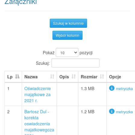
Załączniki
Szukaj w kolumnie
Wybór kolumn
Pokaż
pozycji
Szukaj:
Lp
Nazwa
Opis
Rozmiar
Opcje
1
Oświadczenie
1.3 MB
metryczka
majątkowe za
2021 r.
2
Bartosz Dul -
1.2 MB
metryczka
korekta
oswiadczenia
majatkowegoza