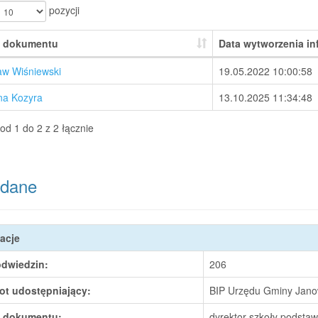
pozycji
 dokumentu
Data wytworzenia in
aw Wiśniewski
19.05.2022 10:00:58
na Kozyra
13.10.2025 11:34:48
od 1 do 2 z 2 łącznie
dane
acje
odwiedzin:
206
ot udostępniający:
BIP Urzędu Gminy Janow
 dokumentu:
dyrektor szkoły podsta