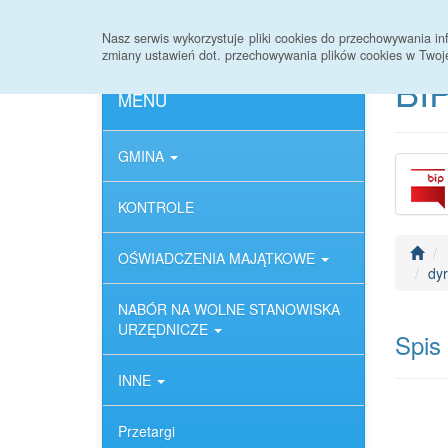
Strona główna
Deklaracja dostępności
Nasz serwis wykorzystuje pliki cookies do przechowywania 
zmiany ustawień dot. przechowywania plików cookies w Twoj
BIP
MENU
GMINA
KONTROLE
OŚWIADCZENIA MAJĄTKOWE
dyr
NABÓR NA WOLNE STANOWISKA
URZĘDNICZE
Spis
INNE
Przetargi