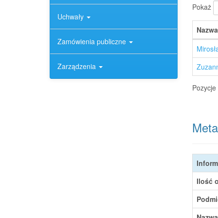
Pokaż
Uchwały
Nazwa
Zamówienia publiczne
Mirosł
Zarządzenia
Zuzan
Pozycje 
Meta
Inform
Ilość 
Podmi
Nazwa