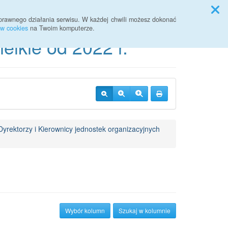
Przycisk wyszukaj duży
Szukaj
prawnego działania serwisu. W każdej chwili możesz dokonać
ów cookies
na Twoim komputerze.
lkie od 2022 r.
Dyrektorzy i Kierownicy jednostek organizacyjnych
Wybór kolumn
Szukaj w kolumnie