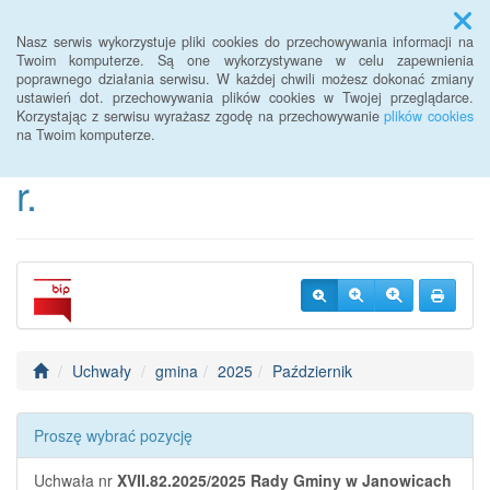
Menu
Nasz serwis wykorzystuje pliki cookies do przechowywania informacji na
Twoim komputerze. Są one wykorzystywane w celu zapewnienia
poprawnego działania serwisu. W każdej chwili możesz dokonać zmiany
BIP Urzędu Gminy
ustawień dot. przechowywania plików cookies w Twojej przeglądarce.
Korzystając z serwisu wyrażasz zgodę na przechowywanie
plików cookies
Janowice Wielkie od 2022
na Twoim komputerze.
r.
Uchwały
gmina
2025
Październik
Proszę wybrać pozycję
Uchwała nr
XVII.82.2025/2025
Rady Gminy w Janowicach