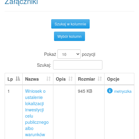
Załączniki
Szukaj w kolumnie
Wybór kolumn
Pokaż
pozycji
Szukaj:
Lp
Nazwa
Opis
Rozmiar
Opcje
1
Wniosek o
945 KB
metryczka
ustalenie
lokalizacji
inwestycji
celu
publicznego
albo
warunków