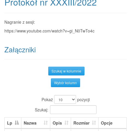
Protokół nr XXXIII/2022
Nagranie z sesji:
https://www.youtube.com/watch?v=gi_N0TwTo4c
Załączniki
Szukaj w kolumnie
Wybór kolumn
Pokaż
pozycji
Szukaj:
Lp
Nazwa
Opis
Rozmiar
Opcje