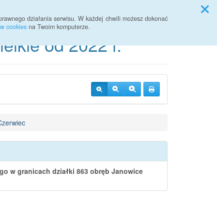
Przycisk wyszukaj duży
Szukaj
prawnego działania serwisu. W każdej chwili możesz dokonać
ów cookies
na Twoim komputerze.
lkie od 2022 r.
Czerwiec
o w granicach działki 863 obręb Janowice