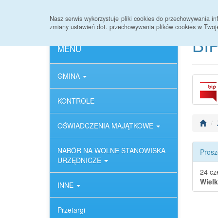
Strona główna
Deklaracja dostępności
Nasz serwis wykorzystuje pliki cookies do przechowywania 
zmiany ustawień dot. przechowywania plików cookies w Twoj
BIP
MENU
GMINA
KONTROLE
OŚWIADCZENIA MAJĄTKOWE
NABÓR NA WOLNE STANOWISKA
Prosz
URZĘDNICZE
24 cz
Wielk
INNE
Przetargi