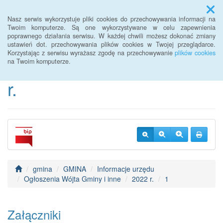
Menu
Nasz serwis wykorzystuje pliki cookies do przechowywania informacji na
Twoim komputerze. Są one wykorzystywane w celu zapewnienia
poprawnego działania serwisu. W każdej chwili możesz dokonać zmiany
BIP Urzędu Gminy
ustawień dot. przechowywania plików cookies w Twojej przeglądarce.
Korzystając z serwisu wyrażasz zgodę na przechowywanie
plików cookies
Janowice Wielkie od 2022
na Twoim komputerze.
r.
gmina
GMINA
Informacje urzędu
Ogłoszenia Wójta Gminy i inne
2022 r.
1
Załączniki