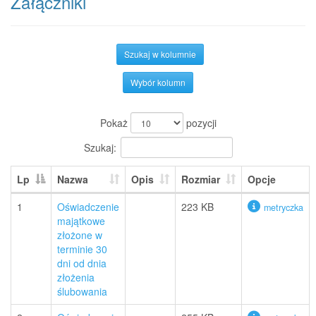
Załączniki
Szukaj w kolumnie
Wybór kolumn
Pokaż
pozycji
Szukaj:
Lp
Nazwa
Opis
Rozmiar
Opcje
1
Oświadczenie
223 KB
metryczka
majątkowe
złożone w
terminie 30
dni od dnia
złożenia
ślubowania