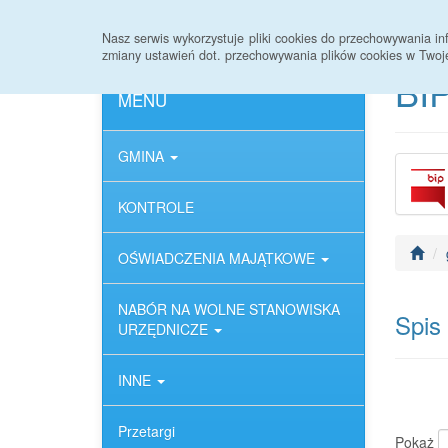
Strona główna
Deklaracja dostępności
Nasz serwis wykorzystuje pliki cookies do przechowywania 
zmiany ustawień dot. przechowywania plików cookies w Twoj
BIP
MENU
GMINA
KONTROLE
OŚWIADCZENIA MAJĄTKOWE
NABÓR NA WOLNE STANOWISKA
Spis
URZĘDNICZE
INNE
Przetargi
Pokaż