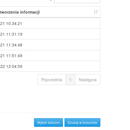
tworzenia informacji
021 10:34:21
021 11:31:19
021 11:34:48
021 11:51:49
022 12:04:59
Poprzednia
1
Następna
Wybór kolumn
Szukaj w kolumnie