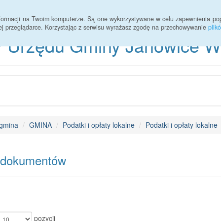
informacji na Twoim komputerze. Są one wykorzystywane w celu zapewnienia po
ej przeglądarce. Korzystając z serwisu wyrażasz zgodę na przechowywanie
plik
 Urzędu Gminy Janowice Wie
gmina
GMINA
Podatki i opłaty lokalne
Podatki i opłaty lokalne
 dokumentów
pozycji