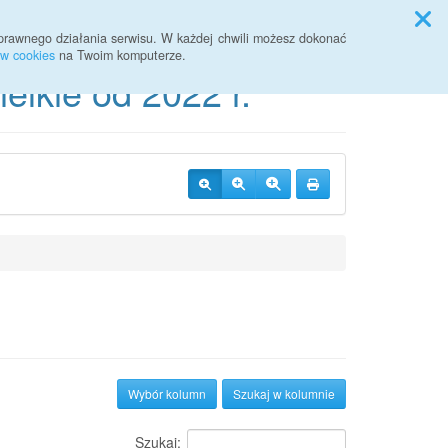
Przycisk wyszukaj duży
Szukaj
prawnego działania serwisu. W każdej chwili możesz dokonać
ów cookies
na Twoim komputerze.
lkie od 2022 r.
Wybór kolumn
Szukaj w kolumnie
Szukaj: