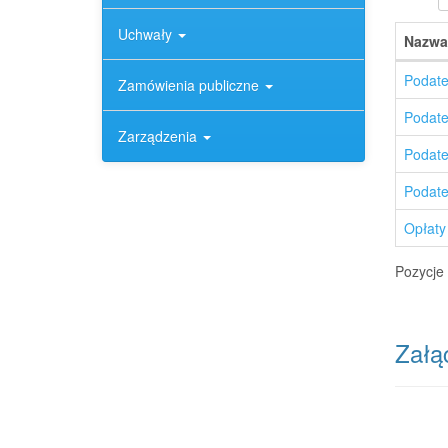
Uchwały
Nazwa
Podate
Zamówienia publiczne
Podate
Zarządzenia
Podate
Podate
Opłaty 
Pozycje 
Załąc