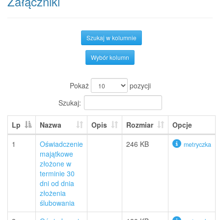
Załączniki
Szukaj w kolumnie
Wybór kolumn
Pokaż
pozycji
Szukaj:
Lp
Nazwa
Opis
Rozmiar
Opcje
1
Oświadczenie
246 KB
metryczka
majątkowe
złożone w
terminie 30
dni od dnia
złożenia
ślubowania