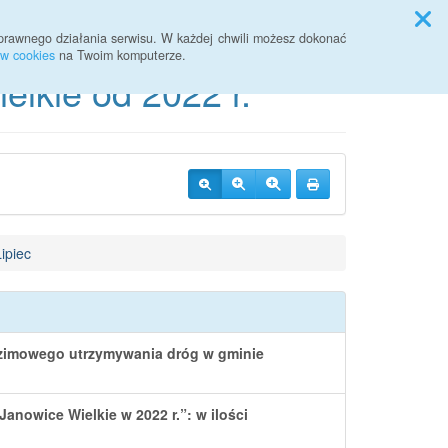
Przycisk wyszukaj duży
Szukaj
prawnego działania serwisu. W każdej chwili możesz dokonać
ów cookies
na Twoim komputerze.
lkie od 2022 r.
ipiec
 zimowego utrzymywania dróg w gminie
nowice Wielkie w 2022 r.”: w ilości