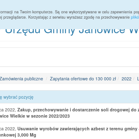
informacji na Twoim komputerze. Są one wykorzystywane w celu zapewnienia po
ej przeglądarce. Korzystając z serwisu wyrażasz zgodę na przechowywanie
plik
 Urzędu Gminy Janowice Wie
Zamówienia publiczne
Zapytania ofertowe do 130 000 zł
2022
L
ę wybrać pozycję
pca 2022,
Zakup, przechowywanie i dostarczenie soli drogowej do
ice Wielkie w sezonie 2022/2023
pca 2022,
Usuwanie wyrobów zawierających azbest z terenu gminy Ja
unkowej 3,000 Mg