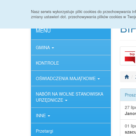
Strona główna
Deklaracja dostępności
Nasz serwis wykorzystuje pliki cookies do przechowywania 
zmiany ustawień dot. przechowywania plików cookies w Twoj
BIP
MENU
GMINA
KONTROLE
OŚWIADCZENIA MAJĄTKOWE
NABÓR NA WOLNE STANOWISKA
Prosz
URZĘDNICZE
27 li
Janow
INNE
01 li
Przetargi
szac