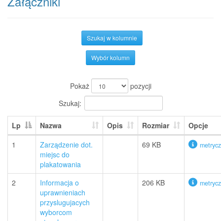
Załączniki
Szukaj w kolumnie
Wybór kolumn
Pokaż
pozycji
Szukaj:
Lp
Nazwa
Opis
Rozmiar
Opcje
1
Zarządzenie dot.
69 KB
metryc
miejsc do
plakatowania
2
Informacja o
206 KB
metryc
uprawnieniach
przyslugujacych
wyborcom