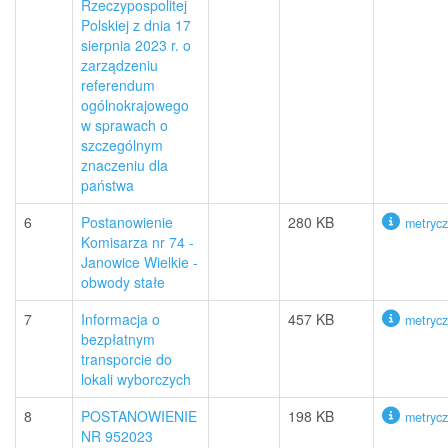
Rzeczypospolitej
Polskiej z dnia 17
sierpnia 2023 r. o
zarządzeniu
referendum
ogólnokrajowego
w sprawach o
szczególnym
znaczeniu dla
państwa
6
Postanowienie
280 KB
metryc
Komisarza nr 74 -
Janowice Wielkie -
obwody stałe
7
Informacja o
457 KB
metryc
bezpłatnym
transporcie do
lokali wyborczych
8
POSTANOWIENIE
198 KB
metryc
NR 952023