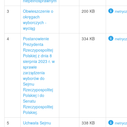
niepelnosprawnym
3
Obwieszczenie o
200 KB
metryc
okręgach
wyborczych -
wyciąg
4
Postanowienie
334 KB
metryc
Prezydenta
Rzeczypospolitej
Polskiej z dnia 8
sierpnia 2023 r. w
sprawie
zarządzenia
wyborów do
Sejmu
Rzeczypospolitej
Polskiej i do
Senatu
Rzeczypospolitej
Polskiej.
5
Uchwała Sejmu
338 KB
metryc