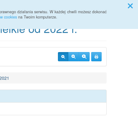
Przycisk wyszukaj duży
Szukaj
prawnego działania serwisu. W każdej chwili możesz dokonać
ów cookies
na Twoim komputerze.
lkie od 2022 r.
2021