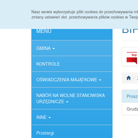
Strona główna
Deklaracja dostępności
Nasz serwis wykorzystuje pliki cookies do przechowywania 
zmiany ustawień dot. przechowywania plików cookies w Twoj
BIP
MENU
GMINA
KONTROLE
OŚWIADCZENIA MAJĄTKOWE
NABÓR NA WOLNE STANOWISKA
Prosz
URZĘDNICZE
Grudz
INNE
Przetargi