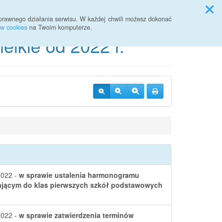
Przycisk wyszukaj duży
Szukaj
prawnego działania serwisu. W każdej chwili możesz dokonać
ów cookies
na Twoim komputerze.
lkie od 2022 r.
2022 -
w sprawie ustalenia harmonogramu
ającym do klas pierwszych szkół podstawowych
2022 -
w sprawie zatwierdzenia terminów