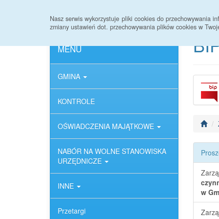
Strona główna
Deklaracja dostępności
Nasz serwis wykorzystuje pliki cookies do przechowywania 
zmiany ustawień dot. przechowywania plików cookies w Twoj
BIP
MENU
GMINA
KONTROLE
OŚWIADCZENIA MAJĄTKOWE
NABÓR NA WOLNE STANOWISKA
Prosz
URZĘDNICZE
Zarzą
czyn
INNE
w Gmi
Przetargi
Zarzą