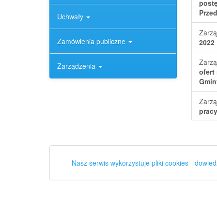
post
Przed
Uchwały
Zarzą
Zamówienia publiczne
2022
Zarzą
Zarządzenia
ofert
Gmin
Zarzą
pracy
Nasz serwis wykorzystuje pliki cookies - dowied