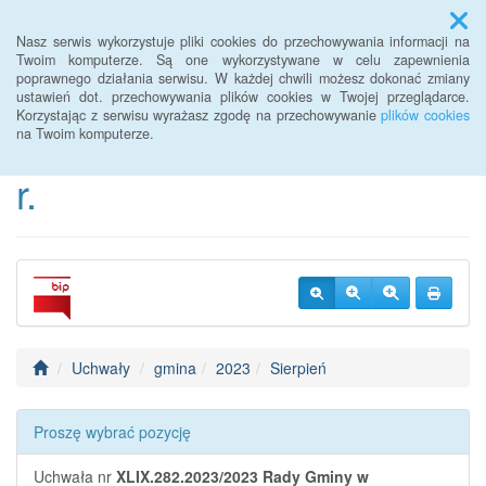
Menu
Nasz serwis wykorzystuje pliki cookies do przechowywania informacji na
Twoim komputerze. Są one wykorzystywane w celu zapewnienia
poprawnego działania serwisu. W każdej chwili możesz dokonać zmiany
BIP Urzędu Gminy
ustawień dot. przechowywania plików cookies w Twojej przeglądarce.
Korzystając z serwisu wyrażasz zgodę na przechowywanie
plików cookies
Janowice Wielkie od 2022
na Twoim komputerze.
r.
Uchwały
gmina
2023
Sierpień
Proszę wybrać pozycję
Uchwała nr
XLIX.282.2023/2023
Rady Gminy w