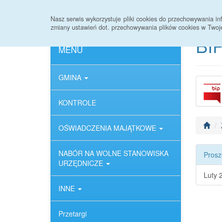
Strona główna
Deklaracja dostępności
Nasz serwis wykorzystuje pliki cookies do przechowywania 
zmiany ustawień dot. przechowywania plików cookies w Twoj
BIP
MENU
GMINA
KONTROLE
OŚWIADCZENIA MAJĄTKOWE
NABÓR NA WOLNE STANOWISKA
Prosz
URZĘDNICZE
Luty 
INNE
Przetargi