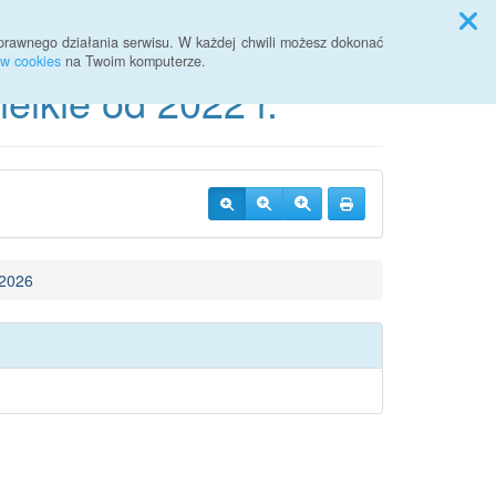
Przycisk wyszukaj duży
Szukaj
prawnego działania serwisu. W każdej chwili możesz dokonać
ów cookies
na Twoim komputerze.
lkie od 2022 r.
2026