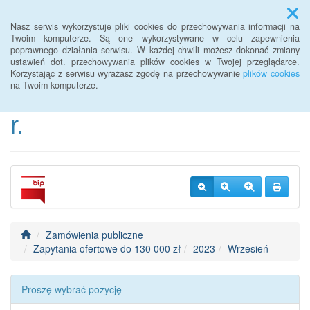
Menu
Nasz serwis wykorzystuje pliki cookies do przechowywania informacji na
Twoim komputerze. Są one wykorzystywane w celu zapewnienia
poprawnego działania serwisu. W każdej chwili możesz dokonać zmiany
BIP Urzędu Gminy
ustawień dot. przechowywania plików cookies w Twojej przeglądarce.
Korzystając z serwisu wyrażasz zgodę na przechowywanie
plików cookies
Janowice Wielkie od 2022
na Twoim komputerze.
r.
Zamówienia publiczne
Zapytania ofertowe do 130 000 zł
2023
Wrzesień
Proszę wybrać pozycję