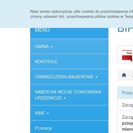
Strona główna
Deklaracja dostępności
Nasz serwis wykorzystuje pliki cookies do przechowywania 
zmiany ustawień dot. przechowywania plików cookies w Twoj
BIP
MENU
GMINA
KONTROLE
OŚWIADCZENIA MAJĄTKOWE
NABÓR NA WOLNE STANOWISKA
Prosz
URZĘDNICZE
Zarzą
INNE
Zarzą
przep
Przetargi
mian