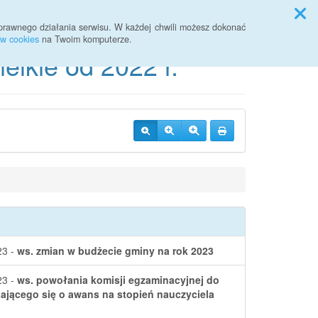
Przycisk wyszukaj duży
Szukaj
prawnego działania serwisu. W każdej chwili możesz dokonać
ów cookies
na Twoim komputerze.
lkie od 2022 r.
23 -
ws. zmian w budżecie gminy na rok 2023
23 -
ws. powołania komisji egzaminacyjnej do
jącego się o awans na stopień nauczyciela