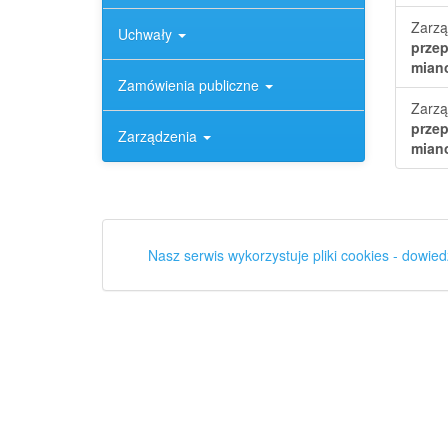
Zarzą
Uchwały
przep
mian
Zamówienia publiczne
Zarzą
przep
Zarządzenia
mian
Nasz serwis wykorzystuje pliki cookies - dowied