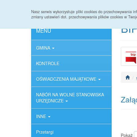
Strona główna
Deklaracja dostępności
Nasz serwis wykorzystuje pliki cookies do przechowywania 
zmiany ustawień dot. przechowywania plików cookies w Twoj
BIP
MENU
GMINA
KONTROLE
OŚWIADCZENIA MAJĄTKOWE
NABÓR NA WOLNE STANOWISKA
Załąc
URZĘDNICZE
INNE
Przetargi
Pokaż