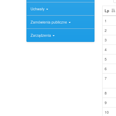
Uchwały
Lp
1
Zamówienia publiczne
2
Zarządzenia
3
4
5
6
7
8
9
10