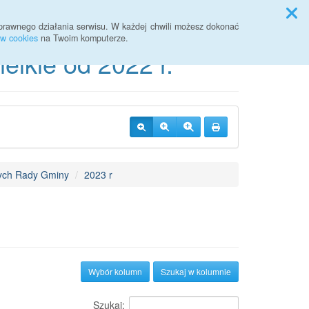
Przycisk wyszukaj duży
Szukaj
prawnego działania serwisu. W każdej chwili możesz dokonać
ów cookies
na Twoim komputerze.
lkie od 2022 r.
dnych Rady Gminy
2023 r
Wybór kolumn
Szukaj w kolumnie
Szukaj: