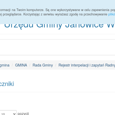
informacji na Twoim komputerze. Są one wykorzystywane w celu zapewnienia po
ej przeglądarce. Korzystając z serwisu wyrażasz zgodę na przechowywanie
plik
 Urzędu Gminy Janowice Wie
gmina
GMINA
Rada Gminy
Rejestr interpelacji i zapytań Ra
zniki
pozycji