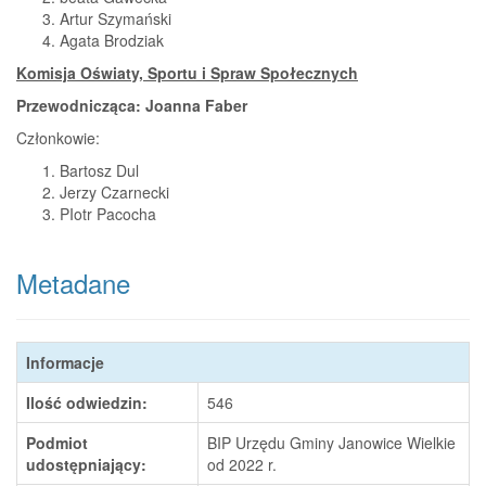
Artur Szymański
Agata Brodziak
Komisja Oświaty, Sportu i Spraw Społecznych
Przewodnicząca: Joanna Faber
Członkowie:
Bartosz Dul
Jerzy Czarnecki
PIotr Pacocha
Metadane
Informacje
Ilość odwiedzin:
546
Podmiot
BIP Urzędu Gminy Janowice Wielkie
udostępniający:
od 2022 r.