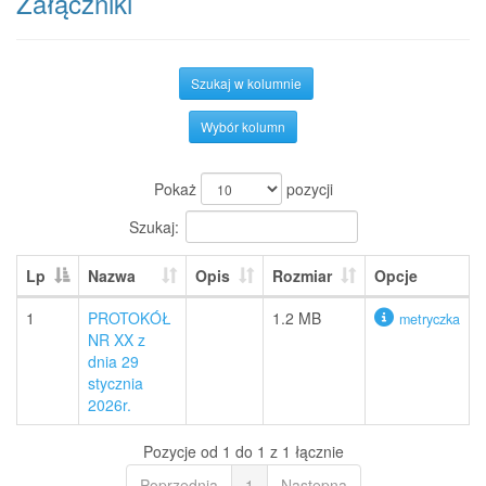
Załączniki
Szukaj w kolumnie
Wybór kolumn
Pokaż
pozycji
Szukaj:
Lp
Nazwa
Opis
Rozmiar
Opcje
1
PROTOKÓŁ
1.2 MB
metryczka
NR XX z
dnia 29
stycznia
2026r.
Pozycje od 1 do 1 z 1 łącznie
Poprzednia
1
Następna