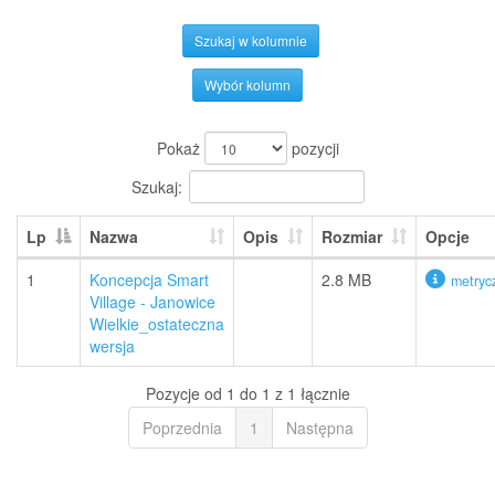
Szukaj w kolumnie
Wybór kolumn
Pokaż
pozycji
Szukaj:
Lp
Nazwa
Opis
Rozmiar
Opcje
1
Koncepcja Smart
2.8 MB
metryc
Village - Janowice
Wielkie_ostateczna
wersja
Pozycje od 1 do 1 z 1 łącznie
Poprzednia
1
Następna