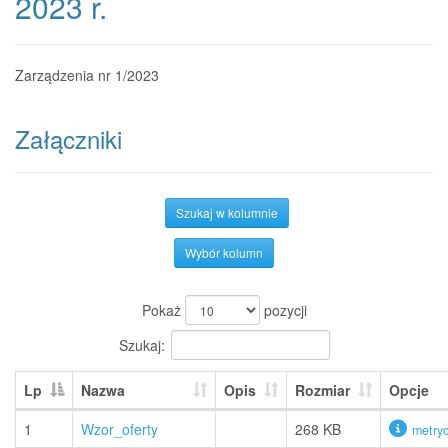
2023 r.
Zarządzenia nr 1/2023
Załączniki
Szukaj w kolumnie
Wybór kolumn
Pokaż
pozycji
Szukaj:
Lp
Nazwa
Opis
Rozmiar
Opcje
1
Wzor_oferty
268 KB
metry