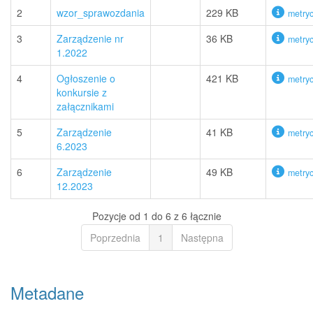
2
wzor_sprawozdania
229 KB
metry
3
Zarządzenie nr
36 KB
metry
1.2022
4
Ogłoszenie o
421 KB
metry
konkursie z
załącznikami
5
Zarządzenie
41 KB
metry
6.2023
6
Zarządzenie
49 KB
metry
12.2023
Pozycje od 1 do 6 z 6 łącznie
Poprzednia
1
Następna
Metadane