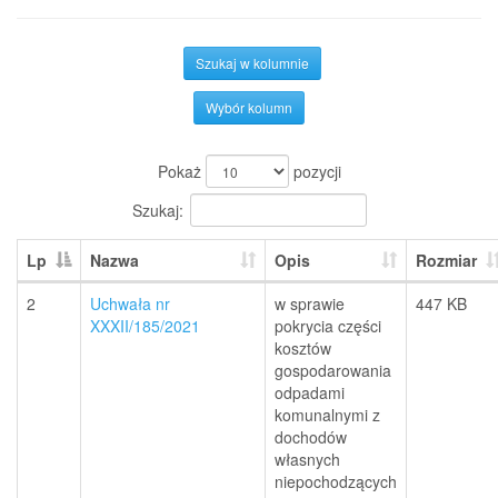
Szukaj w kolumnie
Wybór kolumn
Pokaż
pozycji
Szukaj:
Lp
Nazwa
Opis
Rozmiar
2
Uchwała nr
w sprawie
447 KB
XXXII/185/2021
pokrycia części
kosztów
gospodarowania
odpadami
komunalnymi z
dochodów
własnych
niepochodzących