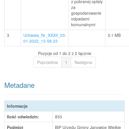
z pobranej opłaty
za
gospodarowanie
odpadami
komunalnymi
3
Uchwala_Nr_XXXII_03-
3.1 MB
01-2022_13-58-23
Pozycje od 1 do 2 z 2 łącznie
Poprzednia
1
Następna
Metadane
Informacje
Ilość odwiedzin:
833
Podmiot
BIP Urzędu Gminy Janowice Wielkie