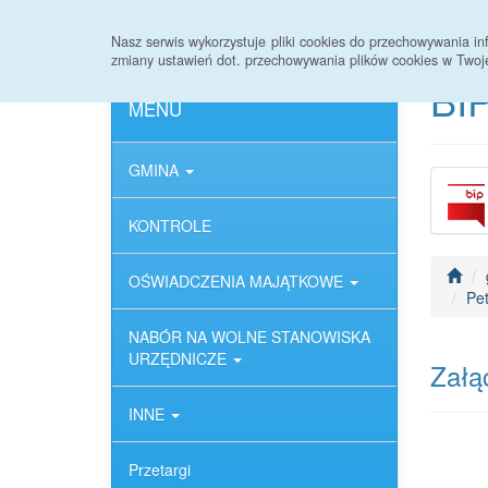
Strona główna
Deklaracja dostępności
Nasz serwis wykorzystuje pliki cookies do przechowywania 
zmiany ustawień dot. przechowywania plików cookies w Twoj
BIP
MENU
GMINA
KONTROLE
OŚWIADCZENIA MAJĄTKOWE
Pet
NABÓR NA WOLNE STANOWISKA
URZĘDNICZE
Załąc
INNE
Przetargi