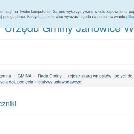
informacji na Twoim komputerze. Są one wykorzystywane w celu zapewnienia po
ej przeglądarce. Korzystając z serwisu wyrażasz zgodę na przechowywanie
plik
 Urzędu Gminy Janowice Wie
gmina
GMINA
Rada Gminy
rejestr skarg wniosków i petycji do
ycja dot. podjęcia inicjatywy ustawodawczej
zniki