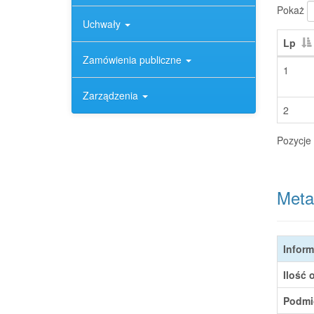
Pokaż
Uchwały
Lp
Zamówienia publiczne
1
Zarządzenia
2
Pozycje 
Meta
Inform
Ilość 
Podmi