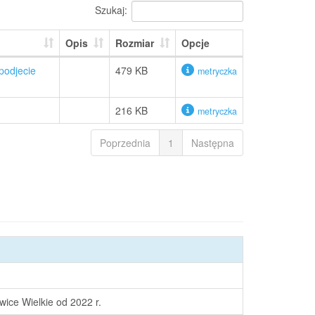
Szukaj:
Opis
Rozmiar
Opcje
podjecie
479 KB
metryczka
216 KB
metryczka
Poprzednia
1
Następna
ice Wielkie od 2022 r.