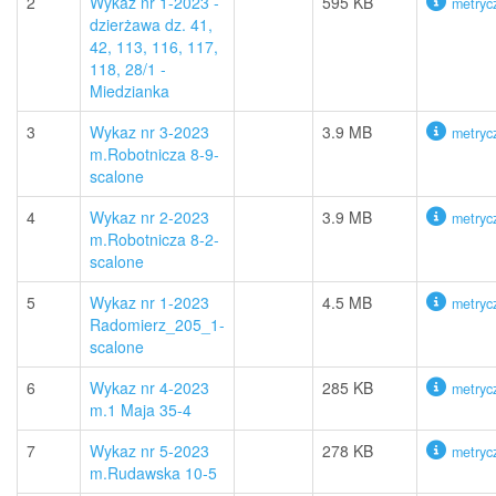
2
Wykaz nr 1-2023 -
595 KB
metryc
dzierżawa dz. 41,
42, 113, 116, 117,
118, 28/1 -
Miedzianka
3
Wykaz nr 3-2023
3.9 MB
metryc
m.Robotnicza 8-9-
scalone
4
Wykaz nr 2-2023
3.9 MB
metryc
m.Robotnicza 8-2-
scalone
5
Wykaz nr 1-2023
4.5 MB
metryc
Radomierz_205_1-
scalone
6
Wykaz nr 4-2023
285 KB
metryc
m.1 Maja 35-4
7
Wykaz nr 5-2023
278 KB
metryc
m.Rudawska 10-5