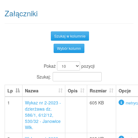
Załączniki
Szukaj w kolumnie
Wybór kolumn
Pokaż
pozycji
Szukaj:
Lp
Nazwa
Opis
Rozmiar
Opcje
1
Wykaz nr 2-2023 -
605 KB
metryc
dzierżawa dz.
586/1, 612/12,
530/32 - Janowice
Wlk.