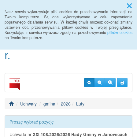
Menu
Nasz serwis wykorzystuje pliki cookies do przechowywania informacji na
Twoim komputerze. Są one wykorzystywane w celu zapewnienia
poprawnego działania serwisu. W każdej chwili możesz dokonać zmiany
BIP Urzędu Gminy
ustawień dot. przechowywania plików cookies w Twojej przeglądarce.
Korzystając z serwisu wyrażasz zgodę na przechowywanie
plików cookies
Janowice Wielkie od 2022
na Twoim komputerze.
r.
Uchwały
gmina
2026
Luty
Proszę wybrać pozycję
Uchwała nr
XXI.108.2026/2026
Rady Gminy w Janowicach