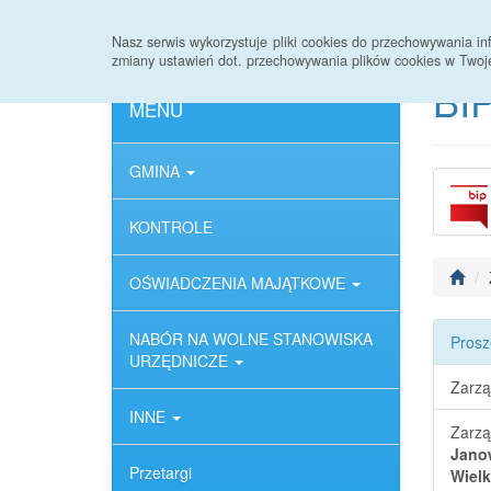
Strona główna
Deklaracja dostępności
Nasz serwis wykorzystuje pliki cookies do przechowywania 
zmiany ustawień dot. przechowywania plików cookies w Twoj
BIP
MENU
GMINA
KONTROLE
OŚWIADCZENIA MAJĄTKOWE
NABÓR NA WOLNE STANOWISKA
Prosz
URZĘDNICZE
Zarzą
INNE
Zarzą
Janow
Przetargi
Wielk