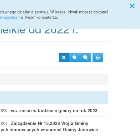
Przycisk wyszukaj duży
Szukaj
prawnego działania serwisu. W każdej chwili możesz dokonać
ów cookies
na Twoim komputerze.
lkie od 2022 r.
023 -
ws. zmian w budżecie gminy na rok 2023
023 -
Zarządzenie Nr 15.2023 Wójta Gminy
kalnych stanowiących własność Gminy Janowice