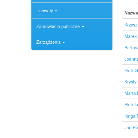
Uchwały
Nazwa
Krzysz
Zamówienia publiczne
Marek 
Zarządzenia
Bartos
Joanna
Piotr G
Krysty
Marta 
Piotr L
Kinga 
Jan Po