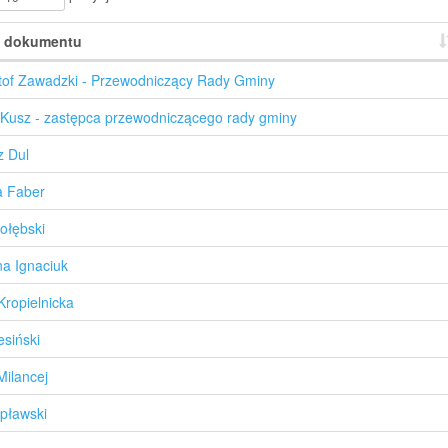
 dokumentu
tof Zawadzki - Przewodniczący Rady Gminy
Kusz - zastępca przewodniczącego rady gminy
z Dul
 Faber
ołębski
na Ignaciuk
Kropielnicka
esiński
Milancej
pławski