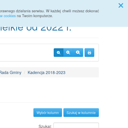
Przycisk wyszukaj duży
Szukaj
prawnego działania serwisu. W każdej chwili możesz dokonać
ów cookies
na Twoim komputerze.
lkie od 2022 r.
Rada Gminy
Kadencja 2018-2023
Wybór kolumn
Szukaj w kolumnie
Szukaj: