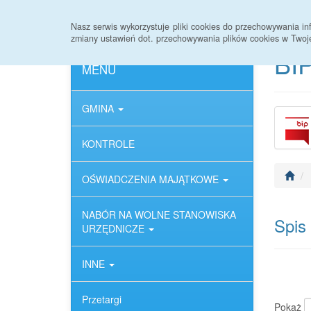
Strona główna
Deklaracja dostępności
Nasz serwis wykorzystuje pliki cookies do przechowywania 
zmiany ustawień dot. przechowywania plików cookies w Twoj
BIP
MENU
GMINA
KONTROLE
OŚWIADCZENIA MAJĄTKOWE
NABÓR NA WOLNE STANOWISKA
Spis
URZĘDNICZE
INNE
Przetargi
Pokaż